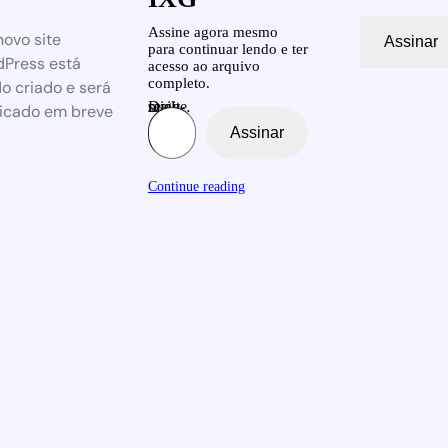
Assine agora mesmo
ovo site
Assinar
para continuar lendo e ter
Press está
acesso ao arquivo
completo.
o criado e será
Digite seu e-mail…
icado em breve
Assinar
Continue reading